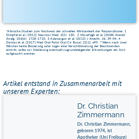
*Klinische Studien zum Nachweis der schnellen Wirksamkeit der Passionsblume: 1
Dimpfel et al. (2012) Neurosci Med; 3(2): 130; 2 Movafegh et al. (2008) Anesth
Analg; 106(6): 1728-1732; 3 Aslanargun et al. (2012) J Anesth; 26, 39-44; 4
Dantas et al. (2017) Med Oral Patol Oral Cir Bucal, 22(1), e95. **Wenn nach zwei
Wochen keine Besserung oder sogar eine Verschlimmerung der Beschwerden
eintritt, sollte zur Abklärung eventuell zugrundeliegender Erkrankungen ein Arzt
aufgesucht werden.
Artikel entstand in Zusammenarbeit mit
unserem Experten:
Dr. Christian
Zimmermann
Dr. Christian Zimmermann,
geboren 1974, ist
Apotheker (Uni Freiburg)