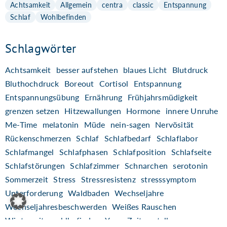
Achtsamkeit
Allgemein
centra
classic
Entspannung
Schlaf
Wohlbefinden
Schlagwörter
Achtsamkeit
besser aufstehen
blaues Licht
Blutdruck
Bluthochdruck
Boreout
Cortisol
Entspannung
Entspannungsübung
Ernährung
Frühjahrsmüdigkeit
grenzen setzen
Hitzewallungen
Hormone
innere Unruhe
Me-Time
melatonin
Müde
nein-sagen
Nervösität
Rückenschmerzen
Schlaf
Schlafbedarf
Schlaflabor
Schlafmangel
Schlafphasen
Schlafposition
Schlafseite
Schlafstörungen
Schlafzimmer
Schnarchen
serotonin
Sommerzeit
Stress
Stressresistenz
stresssymptom
Unterforderung
Waldbaden
Wechseljahre
Wechseljahresbeschwerden
Weißes Rauschen
Winterzeit
wohlbefinden
Yoga
Zeitumstellung